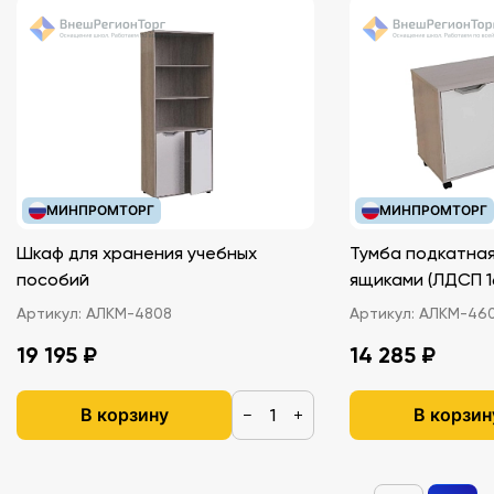
Формат: 84x108/16 (205*260).
Тип обложки: Мягкая обложка.
МИНПРОМТОРГ
МИНПРОМТОРГ
Шкаф для хранения учебных
Тумба подкатная
пособий
ящиками (ЛДС
Артикул:
АЛКМ-4808
Артикул:
АЛКМ-46
19 195 ₽
14 285 ₽
В корзину
В корзин
−
+