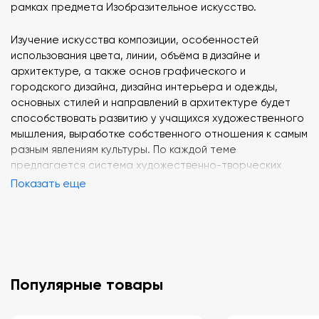
рамках предмета Изобразительное искусство.
Изучение искусства композиции, особенностей
использования цвета, линии, объёма в дизайне и
архитектуре, а также основ графического и
городского дизайна, дизайна интерьера и одежды,
основных стилей и направлений в архитектуре будет
способствовать развитию у учащихся художественного
мышления, выработке собственного отношения к самым
разным явлениям культуры. По каждой теме
предлагается система художественно-творческих
заданий (плоскостное и объёмное макетирование,
Показать еще
создание дизайн-проектов и коллажно-графических
композиций, выполнение исследовательских проектов),
которые помогут активизировать восприятие учебного
материала, будут способствовать развитию умений
работать с самыми разными художественными
материалами и в разных техниках.
Популярные товары
Количество страниц: 176.