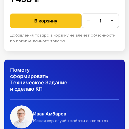
−
+
В корзину
Добавления товара в корзину не влечет обязанности
по покупке данного товара
Помогу
сформировать
Техническое Задание
и сделаю КП
Иван Амбаров
Менеджер службы заботы о клиентах