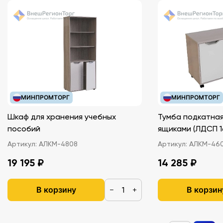
МИНПРОМТОРГ
МИНПРОМТОРГ
Шкаф для хранения учебных
Тумба подкатная
пособий
ящиками (ЛДС
Артикул:
АЛКМ-4808
Артикул:
АЛКМ-46
19 195 ₽
14 285 ₽
В корзину
В корзин
−
+