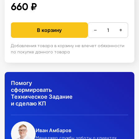
660 ₽
−
+
В корзину
Добавления товара в корзину не влечет обязанности
по покупке данного товара
Помогу
сформировать
Техническое Задание
и сделаю КП
Иван Амбаров
Менеджер службы заботы о клиентах