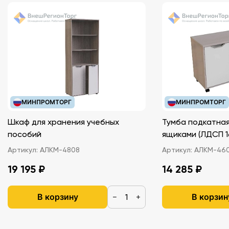
МИНПРОМТОРГ
МИНПРОМТОРГ
Шкаф для хранения учебных
Тумба подкатная
пособий
ящиками (ЛДС
Артикул:
АЛКМ-4808
Артикул:
АЛКМ-46
19 195 ₽
14 285 ₽
В корзину
В корзин
−
+