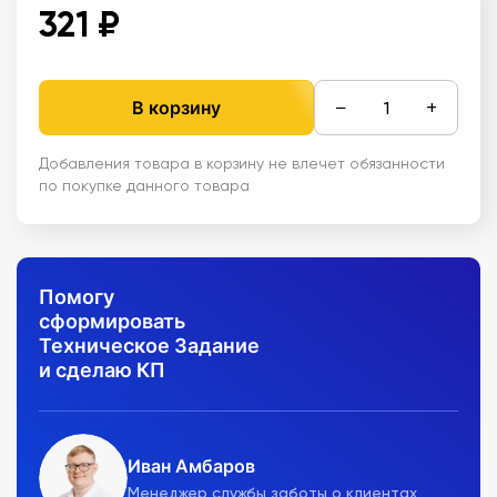
321 ₽
−
+
В корзину
Добавления товара в корзину не влечет обязанности
по покупке данного товара
Помогу
сформировать
Техническое Задание
и сделаю КП
Иван Амбаров
Менеджер службы заботы о клиентах