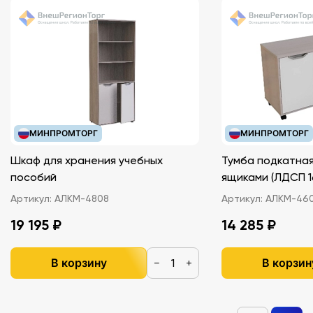
МИНПРОМТОРГ
МИНПРОМТОРГ
Шкаф для хранения учебных
Тумба подкатная
пособий
ящиками (ЛДС
Артикул:
АЛКМ-4808
Артикул:
АЛКМ-46
19 195 ₽
14 285 ₽
В корзину
В корзин
−
+