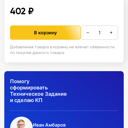
402 ₽
−
+
В корзину
Добавления товара в корзину не влечет обязанности
по покупке данного товара
Помогу
сформировать
Техническое Задание
и сделаю КП
Иван Амбаров