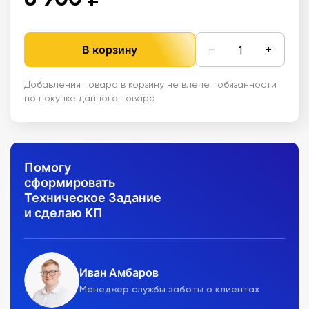
−
+
В корзину
Добавления товара в корзину не влечет обязанности
по покупке данного товара
Помогу
сформировать
Техническое Задание
и сделаю КП
Иван Амбаров
Менеджер службы заботы о клиентах