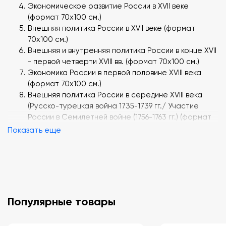
Экономическое развитие России в XVII веке
(формат 70х100 см.)
Внешняя политика России в XVII веке (формат
70х100 см.)
Внешняя и внутренняя политика России в конце XVII
- первой четверти XVIII вв. (формат 70х100 см.)
Экономика России в первой половине XVIII века
(формат 70х100 см.)
Внешняя политика России в середине ХVIII века
(Русско-турецкая война 1735-1739 гг./ Участие
России в Семилетней войне (1756-1763 гг.) (формат
70х100 см.)
Показать еще
Борьба России за выход к Черному морю во второй
половине ХVIII века (Русско-турецкая война 1768 -
1774 гг./ Русско-турецкая война 1787 - 1791 гг.)
(формат 70х100 см.)
Европейская политика России во второй половине
ХVIII века (Участие России в разделах Речи
Популярные товары
Посполитой / Итальянский и швейцарский походы
А.В.Суворова) (формат 70х100 см.)