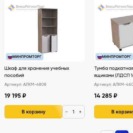
Социально-экономическое развитие России во
второй половине XVIII века (формат 70х100 см.)
Российская империя к концу XVIII века (формат
100х140 см.).
МИНПРОМТОРГ
МИНПРОМТОРГ
Шкаф для хранения учебных
Тумба подкатная
пособий
ящиками (ЛДС
Артикул:
АЛКМ-4808
Артикул:
АЛКМ-46
19 195 ₽
14 285 ₽
В корзину
В корзин
−
+