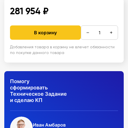
281 954 ₽
−
+
В корзину
Добавления товара в корзину не влечет обязанности
по покупке данного товара
Помогу
сформировать
Техническое Задание
и сделаю КП
Иван Амбаров