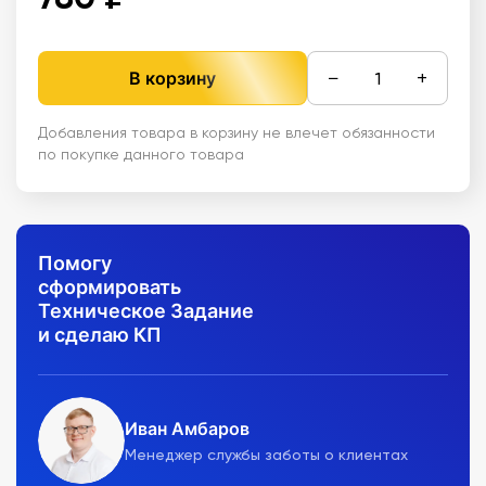
−
+
В корзину
Добавления товара в корзину не влечет обязанности
по покупке данного товара
Помогу
сформировать
Техническое Задание
и сделаю КП
Иван Амбаров
Менеджер службы заботы о клиентах