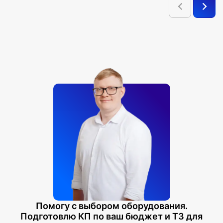
системе хранения располагается на ложементе.
Состав комплекта №2
:
— Штатив лабораторный
— Динамометр №1, планшетный (интервалы растяжения
пружины от 0 до 1 Н)
— Динамометр №2, планшетный (интервалы растяжения
пружины от 0 до 5 Н)
— Пружина 1 на планшете (жесткость пружины 50 Н/м)
— Пружина 2 на планшете (жесткость пружины 10 Н/м)
— Груз цилиндрический, сталь (100±2 грамма) - 3 штуки
— Груз наборный, в собранном виде массой 100 грамм.
Состоит из четырех дисковых грузов (массой 10 грамм) и
одного цилиндрического груза (массой 50 грамм).
— Линейка пластиковая (измерительная шкала 300 мм)
— Транспортир (металлический)
— Брусок деревянный (50±5 грамм)
— Направляющая (скамья) длиной 746 мм с
измерительной шкалой
Помогу с выбором оборудования.
— Зажим канцелярский
Подготовлю КП по ваш бюджет и ТЗ для