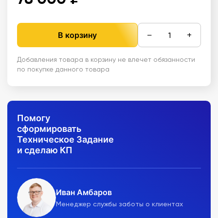
−
+
В корзину
Добавления товара в корзину не влечет обязанности
по покупке данного товара
Помогу
сформировать
Техническое Задание
и сделаю КП
Иван Амбаров
Менеджер службы заботы о клиентах