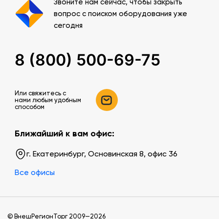
Звоните нам сейчас, чтобы закрыть
получения узкого пучка для опыта с полуцилиндром.
вопрос с поиском оборудования уже
— Рейтер (держатель экрана) с впресованными
сегодня
магнитами
— Полуцилиндр
— Планшет на плотном листе А4 с круговым
8 (800) 500-69-75
транспортиром
— Щелевая диафрагма
— Рейтер
— Ключ для размыкания и замыкания электрической цепи
Или свяжитесь c
нами любым удобным
— Система хранения
способом
Комплект №4 (за исключением оптической скамьи)
Ближайший к вам офис:
укомплектован в пластиковую систему хранения,
которая закрывается прозрачной пластиковой крышкой
г. Екатеринбург, Основинская 8, офис 36
на защелках для обеспечения наблюдения за
содержимым. Комплект оборудования в системе
Все офисы
хранения располагается на ложементе. Оптическая
скамья имеет отдельную упаковку и обозначена
необходимой информацией по принадлежности к
номеру комплекта.
© ВнешРегионТорг 2009—2026