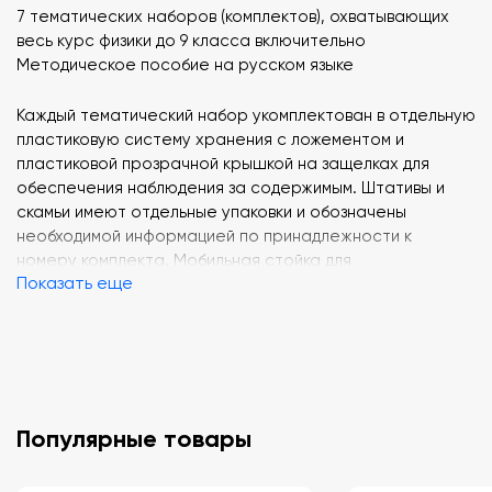
7 тематических наборов (комплектов), охватывающих
весь курс физики до 9 класса включительно
Методическое пособие на русском языке
Каждый тематический набор укомплектован в отдельную
пластиковую систему хранения с ложементом и
пластиковой прозрачной крышкой на защелках для
обеспечения наблюдения за содержимым. Штативы и
скамьи имеют отдельные упаковки и обозначены
необходимой информацией по принадлежности к
номеру комплекта. Мобильная стойка для
Показать еще
одновременного хранения и транспортировки всех
систем хранения тематических наборов
приобретается отдельно!
Состав комплекта №1
:
— Весы электронные учебные (максимальный предел
взвешивания 200 грамм)
Популярные товары
— Измерительный цилиндр (мензурка) с ПВХ
подстаканником