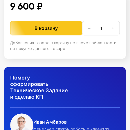
9 600 ₽
−
+
В корзину
Добавления товара в корзину не влечет обязанности
по покупке данного товара
Помогу
сформировать
Техническое Задание
и сделаю КП
Иван Амбаров
Менеджер службы заботы о клиентах