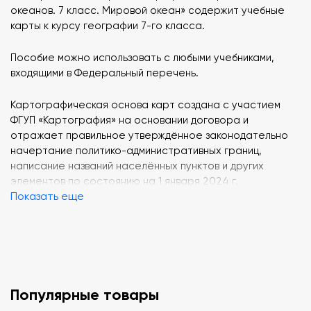
океанов. 7 класс. Мировой океан» содержит учебные
карты к курсу географии 7-го класса.
Пособие можно использовать с любыми учебниками,
входящими в Федеральный перечень.
Картографическая основа карт создана с участием
ФГУП «Картография» на основании договора и
отражает правильное утверждённое законодательно
начертание политико-административных границ,
написание названий населённых пунктов и других
элементов по состоянию на 1 января 2024 г.
Показать еще
Во всех картах предусмотрены функции
:
увеличения масштаба карты и приближение участка
карты при необходимости;
выбор элементов содержания карты (слоёв) и
отключение элементов карты (разгрузка содержания);
Популярные товары
демонстрация интерактивных объектов (слайдов);