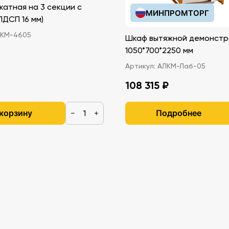
катная на 3 секции с
МИНПРОМТОРГ
иками (ЛДСП 16 мм)
КМ-4605
Шкаф вытяжной демонстр
1050*700*2250 мм
Артикул:
АЛКМ-Лаб-05
108 315 ₽
 корзину
Подробнее
−
+