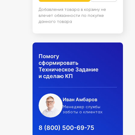
Добавления товара в корзину не
влечет обязанности по покупке
данного товара
Помогу
сформировать
Техническое Задание
и сделаю КП
Иван Амбаров
Менеджер службы
заботы о клиентах
8 (800) 500-69-75