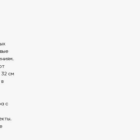
ных
овые
ениям.
от
 32 см
 в
а с
екты.
е