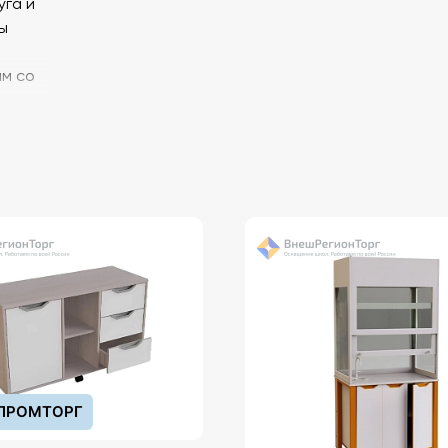
уга и
ы
.
м со
мное
м
одов.
ПРОМТОРГ