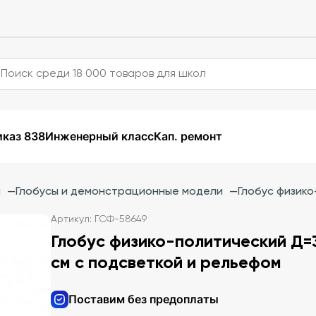
каз 838
Инженерный класс
Кап. ремонт
и
—
Глобусы и демонстрационные модели
—
Глобус физико
Артикул: ГСФ-58649
Глобус физико-политический Д=
см с подсветкой и рельефом
Поставим без предоплаты