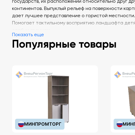
государств, их расположении относительно друг др
континентов. Выпуклый рельеф на поверхности карт
дает лучшее представление о гористой местности
Помогает тактильному восприятию ландшафта детя
слабым зрением.
Показать еще
Популярные товары
Внутренняя LED подсветка глобуса позволяет
использовать его в качестве учебного пособия в те
время суток. Кроме того, при включении подсветки
появляется яркая политическая карта мира с четки
выделением границ и названий стран и основных гор
МИНПРОМТОРГ
МИН