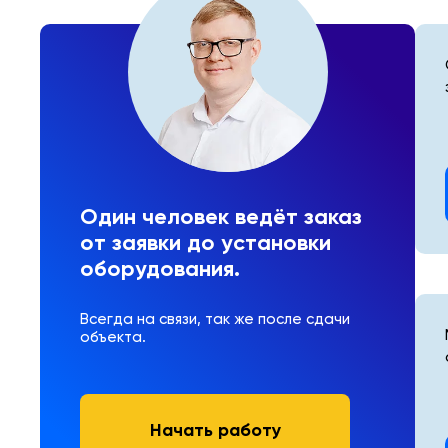
Один человек ведёт заказ
от заявки до установки
оборудования.
Всегда на связи, так же после сдачи
объекта.
Начать работу