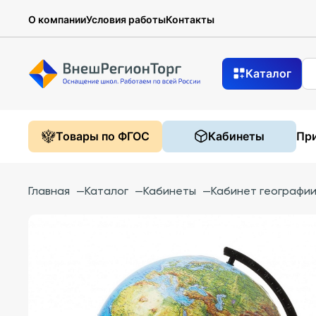
О компании
Условия работы
Контакты
Каталог
Товары по ФГОС
Кабинеты
При
Главная
—
Каталог
—
Кабинеты
—
Кабинет географи