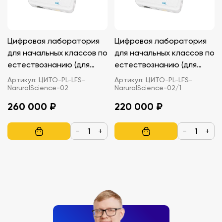
Цифровая лаборатория
Цифровая лаборатория
для начальных классов по
для начальных классов по
естествознанию (для
естествознанию (для
учителя)
ученика)
Артикул:
ЦИТО-PL-LFS-
Артикул:
ЦИТО-PL-LFS-
NaruralScience-02
NaruralScience-02/1
260 000 ₽
220 000 ₽
−
+
−
+