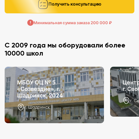
Получить консультацию
Минимальная сумма заказа 200 000 ₽
С 2009 года мы оборудовали более
10000 школ
МБОУ ОЦ № 5
Центр
«Созвездие», г.
г. Св
Шадринск, 2024
г. С
г. Шадринск