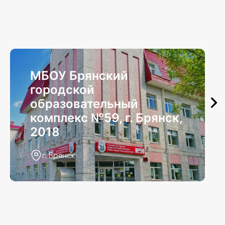
МБОУ Брянский
городской
образовательный
комплекс №59, г. Брянск,
2018
г. Брянск