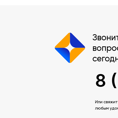
Звони
вопро
сегод
8 
Или свяжит
любым удо