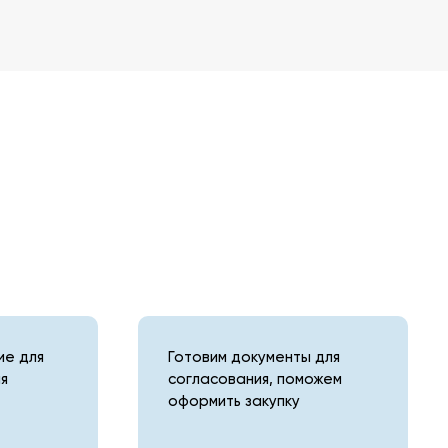
е для
Готовим документы для
я
согласования, поможем
оформить закупку