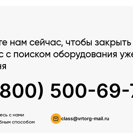
те нам сейчас, чтобы закрыть
с с поиском оборудования уж
ня
(800) 500-69-
есь c нами
class@vrtorg-mail.ru
бным способом