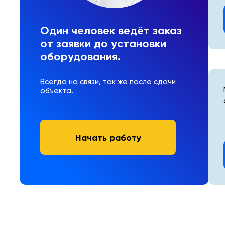
Один человек ведёт заказ
от заявки до установки
оборудования.
Всегда на связи, так же после сдачи
объекта.
Начать работу