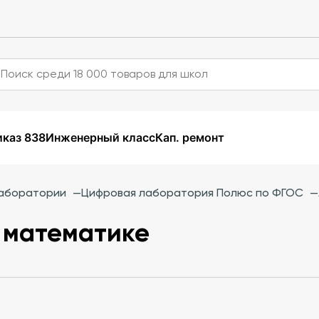
каз 838
Инженерный класс
Кап. ремонт
аборатории
—
Цифровая лаборатория Полюс по ФГОС
—
 математике