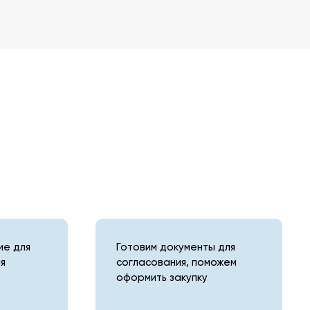
е для
Готовим документы для
я
согласования, поможем
оформить закупку