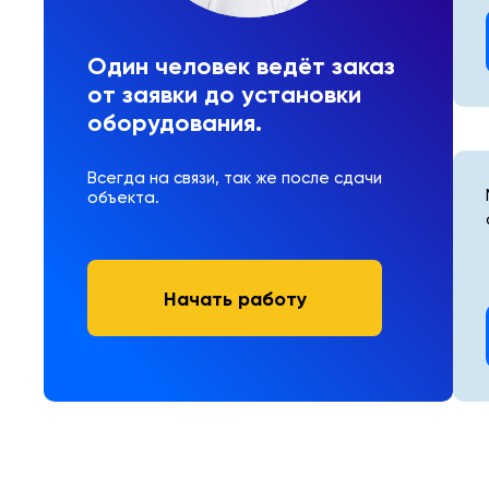
Один человек ведёт заказ
от заявки до установки
оборудования.
Всегда на связи, так же после сдачи
объекта.
Начать работу