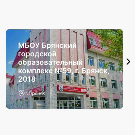
МБОУ Брянский
городской
образовательный
комплекс №59, г. Брянск,
2018
г. Брянск