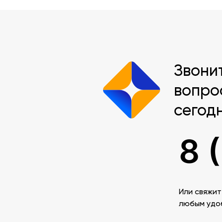
Звони
вопро
сегод
8 
Или свяжит
любым удо