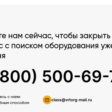
те нам сейчас, чтобы закрыть
с с поиском оборудования уж
ня
(800) 500-69-
есь c нами
class@vrtorg-mail.ru
бным способом