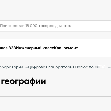
каз 838
Инженерный класс
Кап. ремонт
аборатории
—
Цифровая лаборатория Полюс по ФГОС
—
 географии