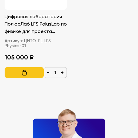
Цифровая лаборатория
ПолюсЛаб LFS PolusLab по
физике для проекта
“Точка роста”
Артикул:
ЦИТО-PL-LFS-
Physics-01
105 000 ₽
−
+