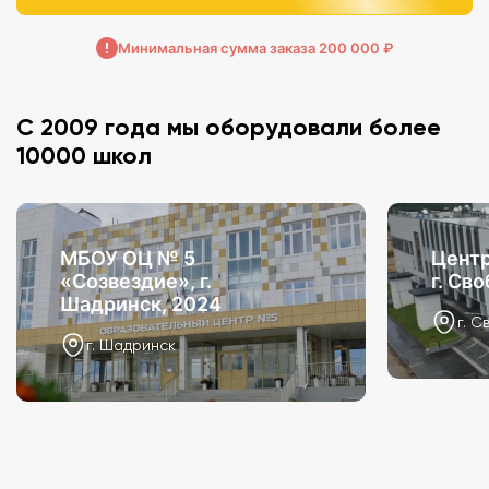
Минимальная сумма заказа 200 000 ₽
С 2009 года мы оборудовали более
10000 школ
МБОУ ОЦ № 5
Центр
«Созвездие», г.
г. Св
Шадринск, 2024
г. С
г. Шадринск