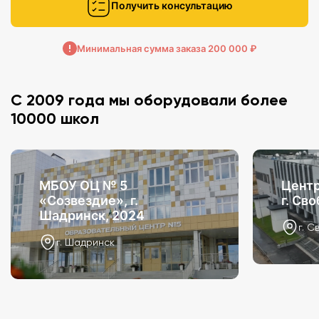
Получить консультацию
Минимальная сумма заказа 200 000 ₽
С 2009 года мы оборудовали более
10000 школ
МБОУ ОЦ № 5
Центр
«Созвездие», г.
г. Св
Шадринск, 2024
г. С
г. Шадринск