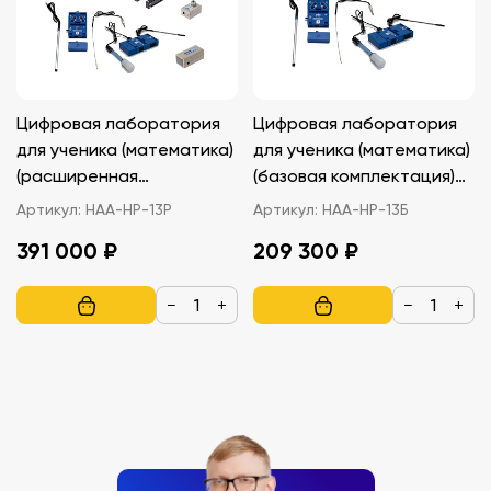
Цифровая лаборатория
Цифровая лаборатория
для ученика (математика)
для ученика (математика)
(расширенная
(базовая комплектация)
комплектация) НАУРА
НАУРА ПЛЮС
Артикул:
НАА-НР-13Р
Артикул:
НАА-НР-13Б
ПЛЮС
391 000 ₽
209 300 ₽
−
+
−
+