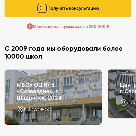
Получить консультацию
Минимальная сумма заказа 200 000 ₽
С 2009 года мы оборудовали более
10000 школ
МБОУ ОЦ № 5
Центр
«Созвездие», г.
г. Св
Шадринск, 2024
г. С
г. Шадринск