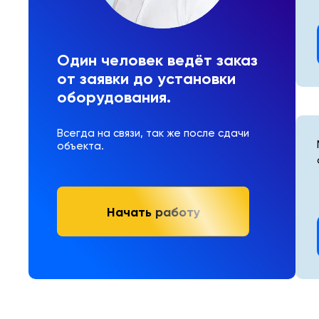
Один человек ведёт заказ
от заявки до установки
оборудования.
Всегда на связи, так же после сдачи
объекта.
Начать работу