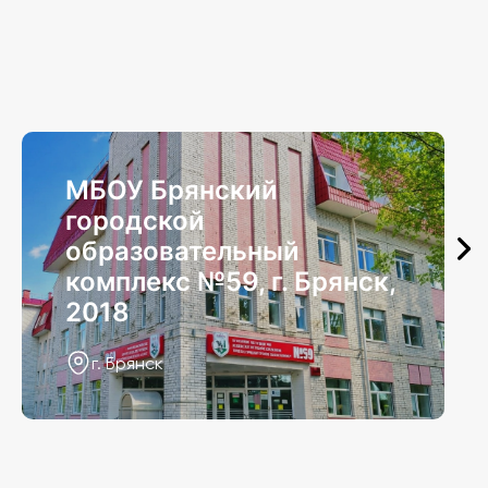
МБОУ Брянский
городской
образовательный
комплекс №59, г. Брянск,
2018
г. Брянск