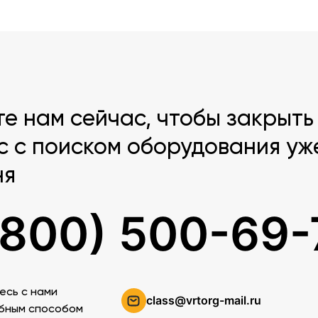
те нам сейчас, чтобы закрыть
с с поиском оборудования уж
ня
(800) 500-69-
есь c нами
class@vrtorg-mail.ru
бным способом