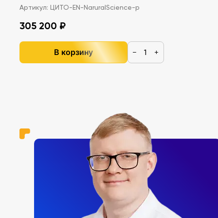
обучающегося) Эйнштейн Einstein
Артикул:
ЦИТО-EN-NaruralScience-p
305 200 ₽
В корзину
−
+