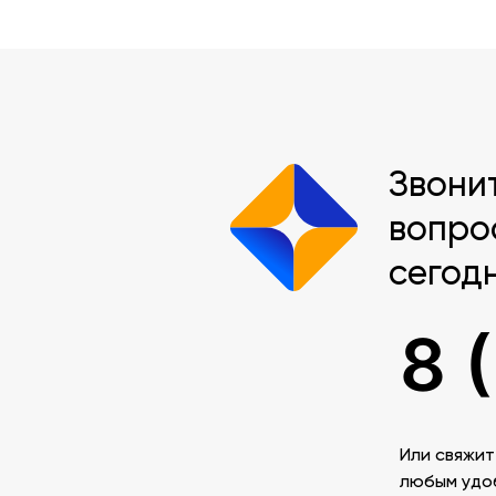
Звони
вопро
сегод
8 
Или свяжит
любым удо