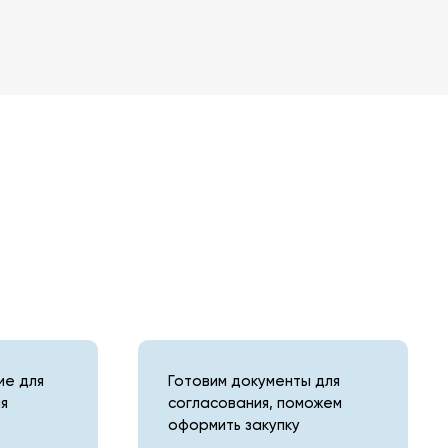
е для
Готовим документы для
я
согласования, поможем
оформить закупку