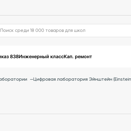
каз 838
Инженерный класс
Кап. ремонт
аборатории
—
Цифровая лаборатория Эйнштейн (Einstein