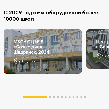
С 2009 года мы оборудовали более
10000 школ
МБОУ ОЦ № 5
Центр
«Созвездие», г.
г. Св
Шадринск, 2024
г. С
г. Шадринск