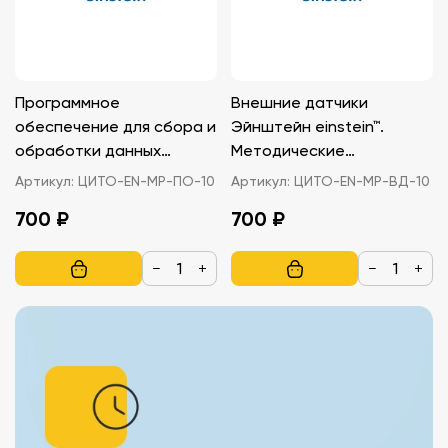
Программное
Внешние датчики
обеспечение для сбора и
Эйнштейн einstein™.
обработки данных
Методические
Эйнштейн MiLAB™.
рекомендации
Артикул:
ЦИТО-EN-МР-ПО-10
Артикул:
ЦИТО-EN-МР-ВД-10
Методические
700 ₽
700 ₽
рекомендации
−
+
−
+