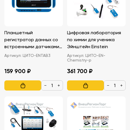
Планшетный
Цифровая лаборатория
регистратор данных со
по химии для ученика
встроенными датчиками
Эйнштейн Einstein
ЦИТО-ENTAB3
Артикул:
ЦИТО-ENTAB3
Артикул:
ЦИТО-EN-
Chemistry-p
159 900 ₽
361 700 ₽
−
+
−
+