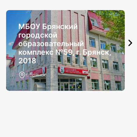
МБОУ Брянский
городской
образовательный
комплекс №59, г. Брянск,
2018
г. Брянск