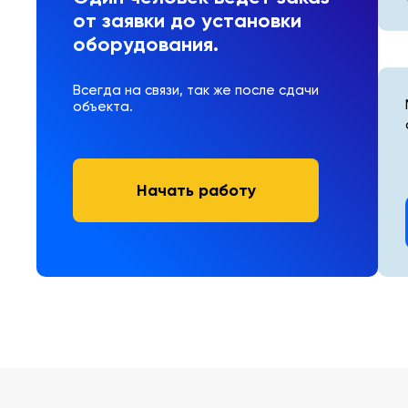
от заявки до установки
оборудования.
Всегда на связи, так же после сдачи
объекта.
Начать работу