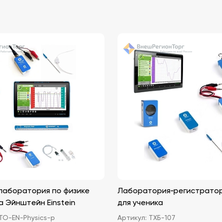
лаборатория по физике
Лаборатория‑регистратор 
а Эйнштейн Einstein
для ученика
О-EN-Physics-p
Артикул:
ТХБ-107