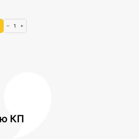
−
+
лю КП