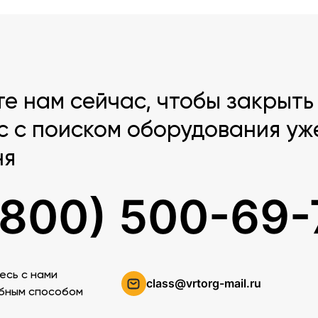
те нам сейчас, чтобы закрыть
с с поиском оборудования уж
ня
(800) 500-69-
есь c нами
class@vrtorg-mail.ru
бным способом