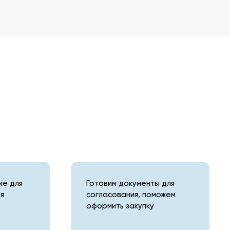
е для
Готовим документы для
я
согласования, поможем
оформить закупку