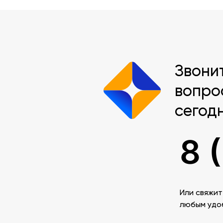
Звони
вопро
сегод
8 
Или свяжит
любым удо