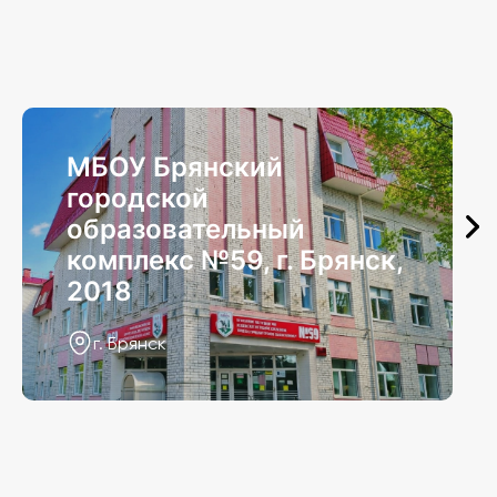
МБОУ Брянский
городской
образовательный
комплекс №59, г. Брянск,
2018
г. Брянск