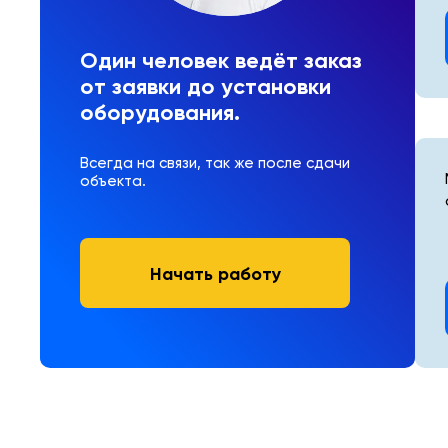
Один человек ведёт заказ
от заявки до установки
оборудования.
Всегда на связи, так же после сдачи
объекта.
Начать работу