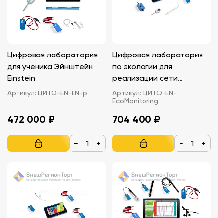
Цифровая лаборатория
Цифровая лаборатория
для ученика Эйнштейн
по экологии для
Einstein
реализации сети
школьного
Артикул:
ЦИТО-EN-EN-p
Артикул:
ЦИТО-EN-
EcoMonitoring
экологического
мониторинга Эйнштейн
472 000 ₽
704 400 ₽
Einstein
−
+
−
+