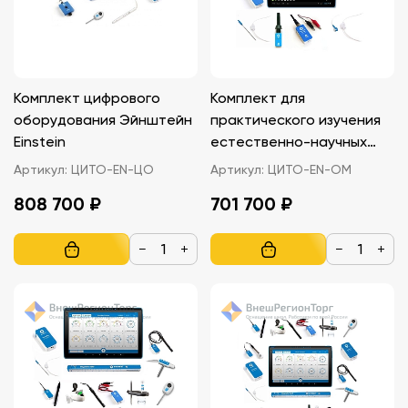
Комплект цифрового
Комплект для
оборудования Эйнштейн
практического изучения
Einstein
естественно-научных
тем по предмету
Артикул:
ЦИТО-EN-ЦО
Артикул:
ЦИТО-EN-OM
«Окружающий мир»
808 700 ₽
701 700 ₽
Эйнштейн Einstein
−
+
−
+