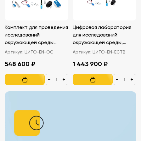
Комплект для проведения
Цифровая лаборатория
исследований
для исследований
окружающей среды
окружающей среды,
Эйнштейн Einstein
природных и
Артикул:
ЦИТО-EN-ОС
Артикул:
ЦИТО-EN-ЕСТВ
искусственных
548 600 ₽
1 443 900 ₽
материалов Эйнштейн
Einstein
−
+
−
+