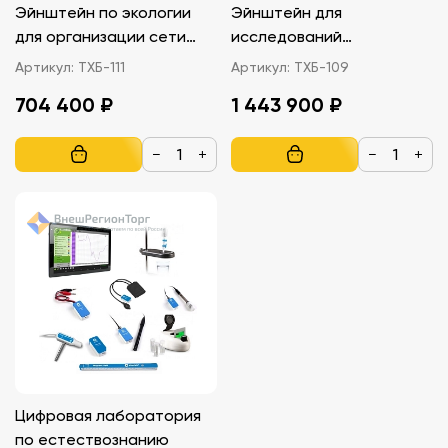
Эйнштейн по экологии
Эйнштейн для
для организации сети
исследований
школьного
окружающей среды,
Артикул:
ТХБ-111
Артикул:
ТХБ-109
экологического
природных и
704 400 ₽
1 443 900 ₽
мониторинга
искусственных
материалов
−
+
−
+
Цифровая лаборатория
по естествознанию