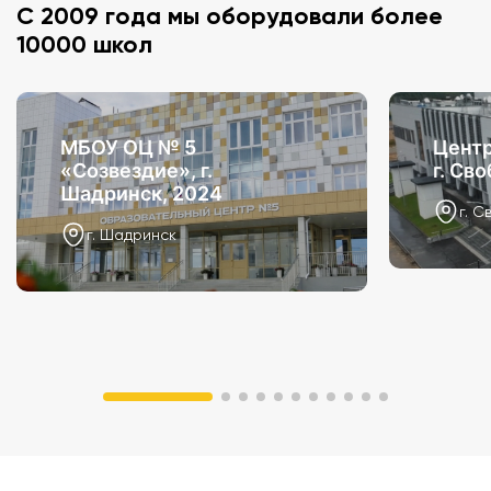
С 2009 года мы оборудовали более
10000 школ
МБОУ ОЦ № 5
Центр
«Созвездие», г.
г. Св
Шадринск, 2024
г. С
г. Шадринск